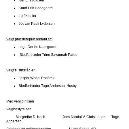
Iver Enevoldsen
Knud Erik Hedegaard
Leif Kloster
Jógvan Pauli Lydersen
Valgt præsterepræsentant er:
Inge-Dorthe Kaasgaard
Stedfortræder Trine Savannah Parbo
Valgt til stiftsråd er:
Jesper Wedel Rosbæk
Stedfortræder Tage Andersen, Husby
Med venlig hilsen
Valgbestyrelsen
Margrethe D. Koch Jens Nicolai V. Christensen Tage
Andersen
Formand for valgbestyrelsen Hvide Sande MR