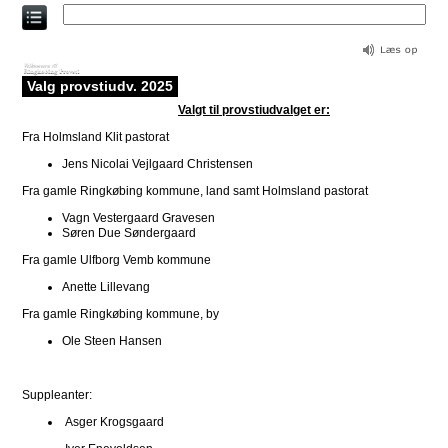
Direkte
til
indholdet
Valg provstiudv. 2025
Valgt til provstiudvalget er:
Fra Holmsland Klit pastorat
Jens Nicolai Vejlgaard Christensen
Fra gamle Ringkøbing kommune, land samt Holmsland pastorat
Vagn Vestergaard Gravesen
Søren Due Søndergaard
Fra gamle Ulfborg Vemb kommune
Anette Lillevang
Fra gamle Ringkøbing kommune, by
Ole Steen Hansen
Suppleanter:
Asger Krogsgaard