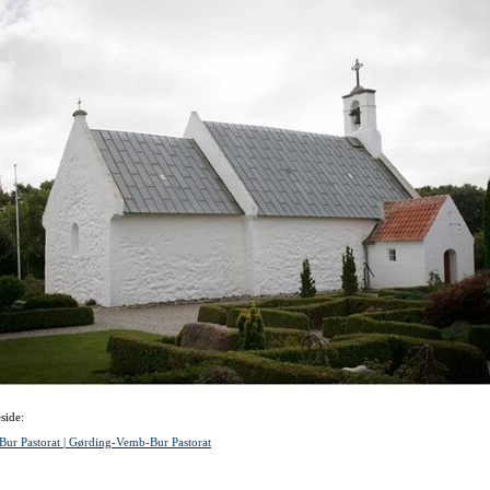
side:
ur Pastorat | Gørding-Vemb-Bur Pastorat