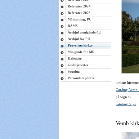
Referater 2024
Referater 2023
Målsætning, PU
RAMS
Årshjul menighedsråd
Årshjul for PU
Provstiets kirker
Miniguide for MR
Kalender
Gudstjenester
Søgning
Persondatapolitik
kirkens hjemmes
Gørding-Vemb-B
på sogn.dk:
Gørding Sogn
Vemb kir