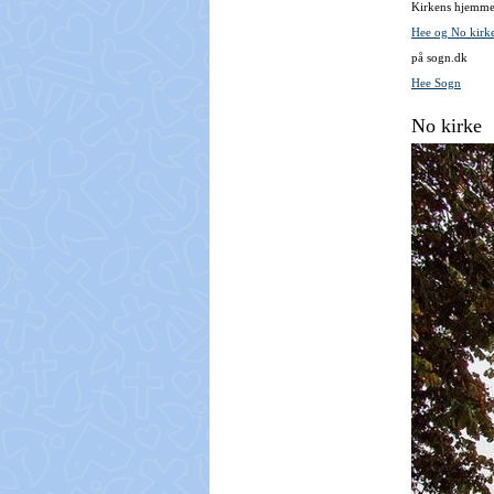
Kirkens hjemme
Hee og No kirke
på sogn.dk
Hee Sogn
No kirke