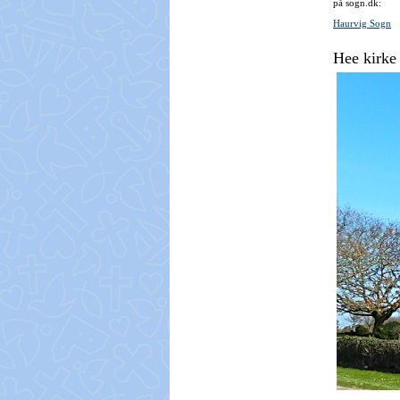
på sogn.dk:
Haurvig Sogn
Hee kirke