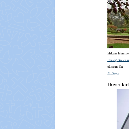
kirkens hjemmes
Hee og No kirke
på sogn.dk:
No Sogn
Hover kir