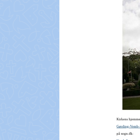
Kirkens hjemme
Gørding-Vemb-B
på sogn.dk: