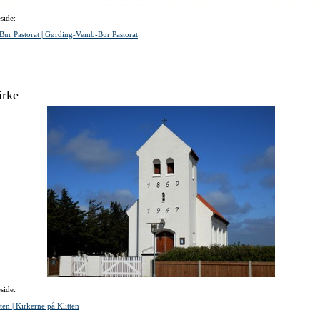
side:
ur Pastorat | Gørding-Vemb-Bur Pastorat
irke
side:
ten | Kirkerne på Klitten