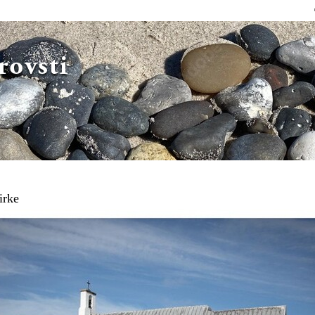
Direkte
til
indholdet
irke