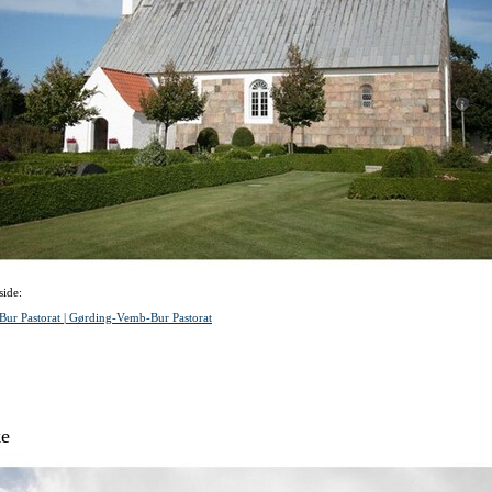
ide:
ur Pastorat | Gørding-Vemb-Bur Pastorat
ke