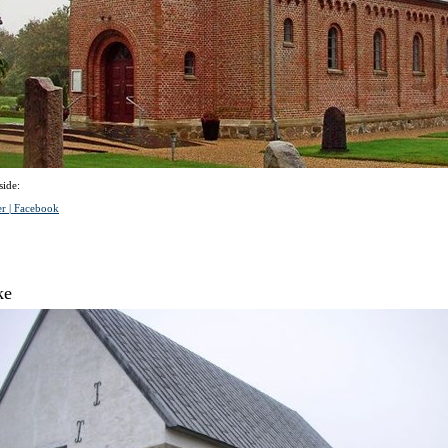
ide:
r | Facebook
ke